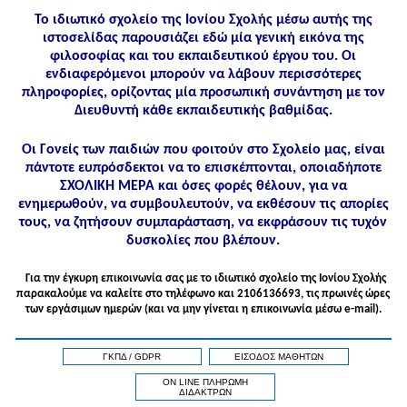
Το ιδιωτικό σχολείο της Ιονίου Σχολής μέσω αυτής της
ιστοσελίδας παρουσιάζει εδώ μία γενική εικόνα της
φιλοσοφίας και του εκπαιδευτικού έργου του. Οι
ενδιαφερόμενοι μπορούν να λάβουν περισσότερες
πληροφορίες, ορίζοντας μία προσωπική συνάντηση με τον
Διευθυντή κάθε εκπαιδευτικής βαθμίδας.
Οι Γονείς των παιδιών που φοιτούν στο Σχολείο μας, είναι
πάντοτε ευπρόσδεκτοι να το επισκέπτονται, οποιαδήποτε
ΣΧΟΛΙΚΗ ΜΕΡΑ και όσες φορές θέλουν, για να
ενημερωθούν, να συμβουλευτούν, να εκθέσουν τις απορίες
τους, να ζητήσουν συμπαράσταση, να εκφράσουν τις τυχόν
δυσκολίες που βλέπουν.
Για την έγκυρη επικοινωνία σας με το ιδιωτικό σχολείο της Ιονίου Σχολής
παρακαλούμε να καλείτε στo τηλέφωνo και 2106136693, τις πρωινές ώρες
των εργάσιμων ημερών (και να μην γίνεται η επικοινωνία μέσω e-mail).
ΓΚΠΔ / GDPR
ΕΙΣΟΔΟΣ ΜΑΘΗΤΩΝ
ON LINE ΠΛΗΡΩΜΗ
ΔΙΔΑΚΤΡΩΝ