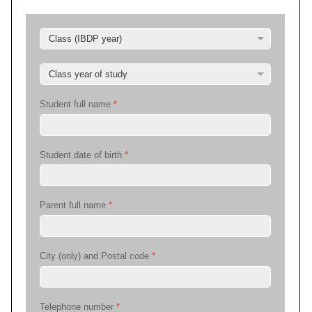
Student full name
*
Student date of birth
*
Parent full name
*
City (only) and Postal code
*
Telephone number
*