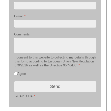
E-mail
*
Comments
I consent to this website to collecting my details through
this form, according to European Union New Regulation
679/2016 as well as the Directive 95/46/EC.
*
Agree
Send
reCAPTCHA
*