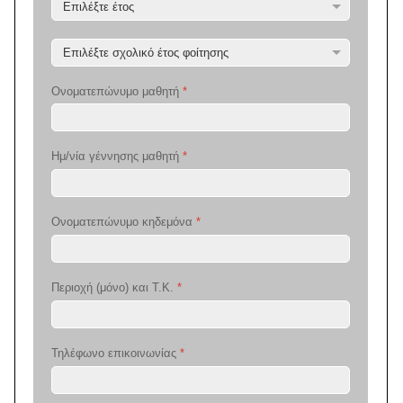
Ονοματεπώνυμο μαθητή
*
Ημ/νία γέννησης μαθητή
*
Ονοματεπώνυμο κηδεμόνα
*
Περιοχή (μόνο) και Τ.Κ.
*
Τηλέφωνο επικοινωνίας
*