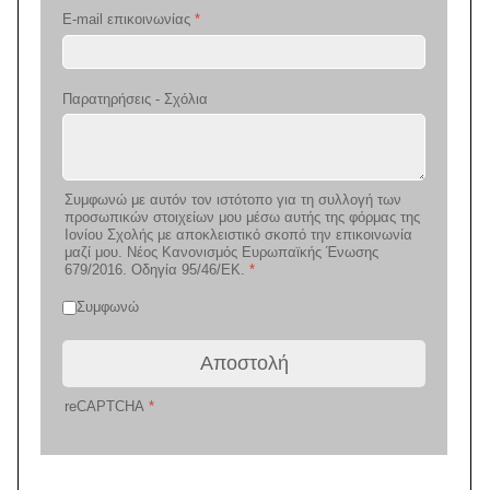
E-mail επικοινωνίας
*
Παρατηρήσεις - Σχόλια
Συμφωνώ με αυτόν τον ιστότοπο για τη συλλογή των
προσωπικών στοιχείων μου μέσω αυτής της φόρμας της
Ιονίου Σχολής με αποκλειστικό σκοπό την επικοινωνία
μαζί μου. Νέος Κανονισμός Ευρωπαϊκής Ένωσης
679/2016. Οδηγία 95/46/ΕΚ.
*
Συμφωνώ
Αποστολή
reCAPTCHA
*