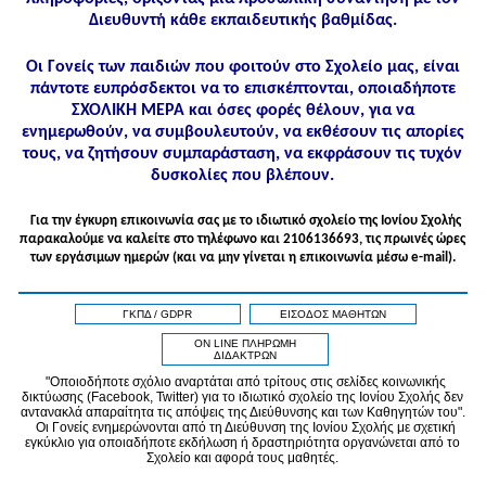
Διευθυντή κάθε εκπαιδευτικής βαθμίδας.
Οι Γονείς των παιδιών που φοιτούν στο Σχολείο μας, είναι
πάντοτε ευπρόσδεκτοι να το επισκέπτονται, οποιαδήποτε
ΣΧΟΛΙΚΗ ΜΕΡΑ και όσες φορές θέλουν, για να
ενημερωθούν, να συμβουλευτούν, να εκθέσουν τις απορίες
τους, να ζητήσουν συμπαράσταση, να εκφράσουν τις τυχόν
δυσκολίες που βλέπουν.
Για την έγκυρη επικοινωνία σας με το ιδιωτικό σχολείο της Ιονίου Σχολής
παρακαλούμε να καλείτε στo τηλέφωνo και 2106136693, τις πρωινές ώρες
των εργάσιμων ημερών (και να μην γίνεται η επικοινωνία μέσω e-mail).
ΓΚΠΔ / GDPR
ΕΙΣΟΔΟΣ ΜΑΘΗΤΩΝ
ON LINE ΠΛΗΡΩΜΗ
ΔΙΔΑΚΤΡΩΝ
"Οποιοδήποτε σχόλιο αναρτάται από τρίτους στις σελίδες κοινωνικής
δικτύωσης (Facebook, Twitter) για το ιδιωτικό σχολείο της Ιονίου Σχολής δεν
αντανακλά απαραίτητα τις απόψεις της Διεύθυνσης και των Καθηγητών του".
Οι Γονείς ενημερώνονται από τη Διεύθυνση της Ιονίου Σχολής με σχετική
εγκύκλιο για οποιαδήποτε εκδήλωση ή δραστηριότητα οργανώνεται από το
Σχολείο και αφορά τους μαθητές.