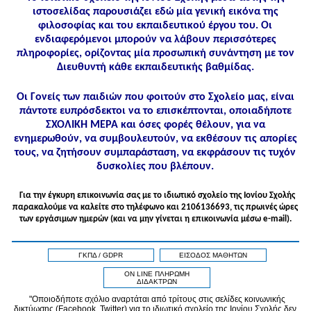
ιστοσελίδας παρουσιάζει εδώ μία γενική εικόνα της
φιλοσοφίας και του εκπαιδευτικού έργου του. Οι
ενδιαφερόμενοι μπορούν να λάβουν περισσότερες
πληροφορίες, ορίζοντας μία προσωπική συνάντηση με τον
Διευθυντή κάθε εκπαιδευτικής βαθμίδας.
Οι Γονείς των παιδιών που φοιτούν στο Σχολείο μας, είναι
πάντοτε ευπρόσδεκτοι να το επισκέπτονται, οποιαδήποτε
ΣΧΟΛΙΚΗ ΜΕΡΑ και όσες φορές θέλουν, για να
ενημερωθούν, να συμβουλευτούν, να εκθέσουν τις απορίες
τους, να ζητήσουν συμπαράσταση, να εκφράσουν τις τυχόν
δυσκολίες που βλέπουν.
Για την έγκυρη επικοινωνία σας με το ιδιωτικό σχολείο της Ιονίου Σχολής
παρακαλούμε να καλείτε στo τηλέφωνo και 2106136693, τις πρωινές ώρες
των εργάσιμων ημερών (και να μην γίνεται η επικοινωνία μέσω e-mail).
ΓΚΠΔ / GDPR
ΕΙΣΟΔΟΣ ΜΑΘΗΤΩΝ
ON LINE ΠΛΗΡΩΜΗ
ΔΙΔΑΚΤΡΩΝ
"Οποιοδήποτε σχόλιο αναρτάται από τρίτους στις σελίδες κοινωνικής
δικτύωσης (Facebook, Twitter) για το ιδιωτικό σχολείο της Ιονίου Σχολής δεν