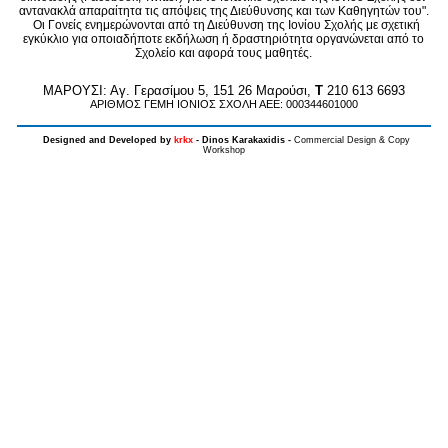
αντανακλά απαραίτητα τις απόψεις της Διεύθυνσης και των Καθηγητών του".
Οι Γονείς ενημερώνονται από τη Διεύθυνση της Ιονίου Σχολής με σχετική
εγκύκλιο για οποιαδήποτε εκδήλωση ή δραστηριότητα οργανώνεται από το
Σχολείο και αφορά τους μαθητές.
MAPOYΣΙ: Αγ. Γερασίμου 5, 151 26 Μαρούσι,
T
210 613 6693
ΑΡΙΘΜΟΣ ΓΕΜΗ ΙΟΝΙΟΣ ΣΧΟΛΗ ΑΕΕ: 000344601000
Designed and Developed by
krkx
- Dinos Karakaxidis -
Commercial Design & Copy
Workshop