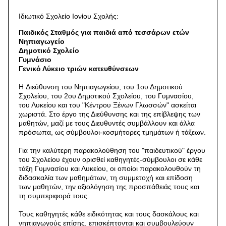
Ιδιωτικό Σχολείο Ιονίου Σχολής:
Παιδικός Σταθμός για παιδιά από τεσσάρων ετών
Nηπιαγωγείο
Δημοτικό Σχολείο
Γυμνάσιο
Γενικό Λύκειο τριών κατευθύνσεων
H Διεύθυνση του Nηπιαγωγείου, του 1ου Δημοτικού
Σχολείου, του 2ου Δημοτικού Σχολείου, του Γυμνασίου,
του Λυκείου και του "Κέντρου Ξένων Γλωσσών" ασκείται
χωριστά. Στο έργο της Διεύθυνσης και της επίβλεψης των
μαθητών, μαζί με τους Διευθυντές συμβάλλουν και άλλα
πρόσωπα, ως σύμβουλοι-κοσμήτορες τμημάτων ή τάξεων.
Για την καλύτερη παρακολούθηση του "παιδευτικού" έργου
του Σχολείου έχουν ορισθεί καθηγητές-σύμβουλοι σε κάθε
τάξη Γυμνασίου και Λυκείου, οι οποίοι παρακολουθούν τη
διδασκαλία των μαθημάτων, τη συμμετοχή και επίδοση
των μαθητών, την αξιολόγηση της προσπάθειάς τους και
τη συμπεριφορά τους.
Τους καθηγητές κάθε ειδικότητας και τους δασκάλους και
νηπιαγωγούς επίσης, επισκέπτονται και συμβουλεύουν