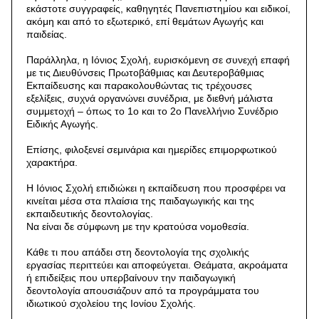
εκάστοτε συγγραφείς, καθηγητές Πανεπιστημίου και ειδικοί,
ακόμη και από το εξωτερικό, επί θεμάτων Αγωγής και
παιδείας.
Παράλληλα, η Ιόνιος Σχολή, ευρισκόμενη σε συνεχή επαφή
με τις Διευθύνσεις Πρωτοβάθμιας και Δευτεροβάθμιας
Εκπαίδευσης και παρακολουθώντας τις τρέχουσες
εξελίξεις, συχνά οργανώνει συνέδρια, με διεθνή μάλιστα
συμμετοχή – όπως το 1ο και το 2ο Πανελλήνιο Συνέδριο
Ειδικής Αγωγής.
Επίσης, φιλοξενεί σεμινάρια και ημερίδες επιμορφωτικού
χαρακτήρα.
H Iόνιος Σχολή επιδιώκει η εκπαίδευση που προσφέρει να
κινείται μέσα στα πλαίσια της παιδαγωγικής και της
εκπαιδευτικής δεοντολογίας.
Nα είναι δε σύμφωνη με την κρατούσα νομοθεσία.
Kάθε τι που απάδει στη δεοντολογία της σχολικής
εργασίας περιττεύει και αποφεύγεται. Θεάματα, ακροάματα
ή επιδείξεις που υπερβαίνουν την παιδαγωγική
δεοντολογία απουσιάζουν από τα προγράμματα του
ιδιωτικού σχολείου της Iονίου Σχολής.