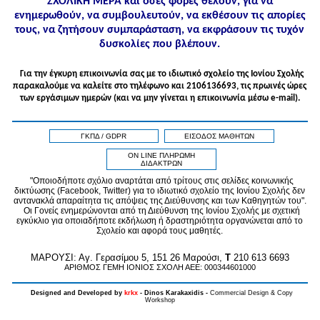
ΣΧΟΛΙΚΗ ΜΕΡΑ και όσες φορές θέλουν, για να
ενημερωθούν, να συμβουλευτούν, να εκθέσουν τις απορίες
τους, να ζητήσουν συμπαράσταση, να εκφράσουν τις τυχόν
δυσκολίες που βλέπουν.
Για την έγκυρη επικοινωνία σας με το ιδιωτικό σχολείο της Ιονίου Σχολής
παρακαλούμε να καλείτε στo τηλέφωνo και 2106136693, τις πρωινές ώρες
των εργάσιμων ημερών (και να μην γίνεται η επικοινωνία μέσω e-mail).
ΓΚΠΔ / GDPR
ΕΙΣΟΔΟΣ ΜΑΘΗΤΩΝ
ON LINE ΠΛΗΡΩΜΗ
ΔΙΔΑΚΤΡΩΝ
"Οποιοδήποτε σχόλιο αναρτάται από τρίτους στις σελίδες κοινωνικής
δικτύωσης (Facebook, Twitter) για το ιδιωτικό σχολείο της Ιονίου Σχολής δεν
αντανακλά απαραίτητα τις απόψεις της Διεύθυνσης και των Καθηγητών του".
Οι Γονείς ενημερώνονται από τη Διεύθυνση της Ιονίου Σχολής με σχετική
εγκύκλιο για οποιαδήποτε εκδήλωση ή δραστηριότητα οργανώνεται από το
Σχολείο και αφορά τους μαθητές.
MAPOYΣΙ: Αγ. Γερασίμου 5, 151 26 Μαρούσι,
T
210 613 6693
ΑΡΙΘΜΟΣ ΓΕΜΗ ΙΟΝΙΟΣ ΣΧΟΛΗ ΑΕΕ: 000344601000
Designed and Developed by
krkx
- Dinos Karakaxidis -
Commercial Design & Copy
Workshop