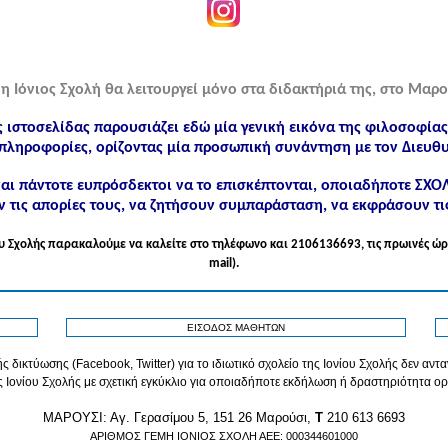
η Ιόνιος Σχολή θα λειτουργεί μόνο στα διδακτήριά της, στο Μαρο
ς ιστοσελίδας παρουσιάζει εδώ μία γενική εικόνα της φιλοσοφία
πληροφορίες, ορίζοντας μία προσωπική συνάντηση με τον Διευθυ
ίναι πάντοτε ευπρόσδεκτοι να το επισκέπτονται, οποιαδήποτε ΣΧ
 τις απορίες τους, να ζητήσουν συμπαράσταση, να εκφράσουν τι
νίου Σχολής παρακαλούμε να καλείτε στo τηλέφωνo και 2106136693, τις πρωινές ώρ
mail).
ΕΙΣΟΔΟΣ ΜΑΘΗΤΩΝ
ς δικτύωσης (Facebook, Twitter) για το ιδιωτικό σχολείο της Ιονίου Σχολής δεν αν
ς Ιονίου Σχολής με σχετική εγκύκλιο για οποιαδήποτε εκδήλωση ή δραστηριότητα ορ
MAPOYΣΙ: Αγ. Γερασίμου 5, 151 26 Μαρούσι,
T
210 613 6693
ΑΡΙΘΜΟΣ ΓΕΜΗ ΙΟΝΙΟΣ ΣΧΟΛΗ ΑΕΕ: 000344601000