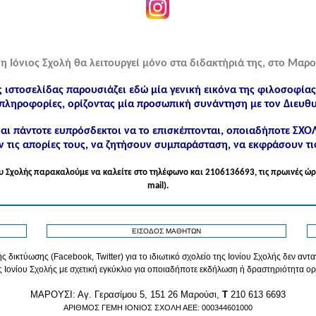
η Ιόνιος Σχολή θα λειτουργεί μόνο στα διδακτήριά της, στο Μαρο
ς ιστοσελίδας παρουσιάζει εδώ μία γενική εικόνα της φιλοσοφία
πληροφορίες, ορίζοντας μία προσωπική συνάντηση με τον Διευθυ
ίναι πάντοτε ευπρόσδεκτοι να το επισκέπτονται, οποιαδήποτε ΣΧ
 τις απορίες τους, να ζητήσουν συμπαράσταση, να εκφράσουν τι
νίου Σχολής παρακαλούμε να καλείτε στo τηλέφωνo και 2106136693, τις πρωινές ώρ
mail).
ΕΙΣΟΔΟΣ ΜΑΘΗΤΩΝ
ς δικτύωσης (Facebook, Twitter) για το ιδιωτικό σχολείο της Ιονίου Σχολής δεν αν
ς Ιονίου Σχολής με σχετική εγκύκλιο για οποιαδήποτε εκδήλωση ή δραστηριότητα ορ
MAPOYΣΙ: Αγ. Γερασίμου 5, 151 26 Μαρούσι,
T
210 613 6693
ΑΡΙΘΜΟΣ ΓΕΜΗ ΙΟΝΙΟΣ ΣΧΟΛΗ ΑΕΕ: 000344601000