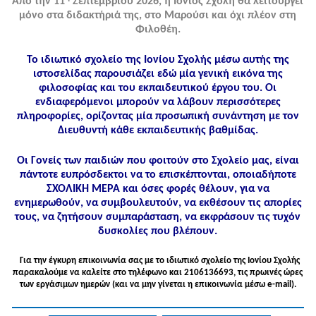
Από την 11
Σεπτεμβρίου 2026, η Ιόνιος Σχολή θα λειτουργεί
μόνο στα διδακτήριά της, στο Μαρούσι και όχι πλέον στη
Φιλοθέη.
Το ιδιωτικό σχολείο της Ιονίου Σχολής μέσω αυτής της
ιστοσελίδας παρουσιάζει εδώ μία γενική εικόνα της
φιλοσοφίας και του εκπαιδευτικού έργου του. Οι
ενδιαφερόμενοι μπορούν να λάβουν περισσότερες
πληροφορίες, ορίζοντας μία προσωπική συνάντηση με τον
Διευθυντή κάθε εκπαιδευτικής βαθμίδας.
Οι Γονείς των παιδιών που φοιτούν στο Σχολείο μας, είναι
πάντοτε ευπρόσδεκτοι να το επισκέπτονται, οποιαδήποτε
ΣΧΟΛΙΚΗ ΜΕΡΑ και όσες φορές θέλουν, για να
ενημερωθούν, να συμβουλευτούν, να εκθέσουν τις απορίες
τους, να ζητήσουν συμπαράσταση, να εκφράσουν τις τυχόν
δυσκολίες που βλέπουν.
Για την έγκυρη επικοινωνία σας με το ιδιωτικό σχολείο της Ιονίου Σχολής
παρακαλούμε να καλείτε στo τηλέφωνo και 2106136693, τις πρωινές ώρες
των εργάσιμων ημερών (και να μην γίνεται η επικοινωνία μέσω e-mail).