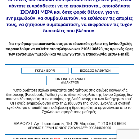
πάντοτε ευπρόσδεκτοι να το επισκέπτονται, οποιαδήποτε
ΣΧΟΛΙΚΗ ΜΕΡΑ και όσες φορές θέλουν, για να
ενημερωθούν, να συμβουλευτούν, να εκθέσουν τις απορίες
τους, να ζητήσουν συμπαράσταση, να εκφράσουν τις τυχόν
δυσκολίες που βλέπουν.
Για την έγκυρη επικοινωνία σας με το ιδιωτικό σχολείο της Ιονίου Σχολής
παρακαλούμε να καλείτε στo τηλέφωνo και 2106136693, τις πρωινές ώρες
των εργάσιμων ημερών (και να μην γίνεται η επικοινωνία μέσω e-mail).
ΓΚΠΔ / GDPR
ΕΙΣΟΔΟΣ ΜΑΘΗΤΩΝ
ON LINE ΠΛΗΡΩΜΗ
ΔΙΔΑΚΤΡΩΝ
"Οποιοδήποτε σχόλιο αναρτάται από τρίτους στις σελίδες κοινωνικής
δικτύωσης (Facebook, Twitter) για το ιδιωτικό σχολείο της Ιονίου Σχολής δεν
αντανακλά απαραίτητα τις απόψεις της Διεύθυνσης και των Καθηγητών του".
Οι Γονείς ενημερώνονται από τη Διεύθυνση της Ιονίου Σχολής με σχετική
εγκύκλιο για οποιαδήποτε εκδήλωση ή δραστηριότητα οργανώνεται από το
Σχολείο και αφορά τους μαθητές.
MAPOYΣΙ: Αγ. Γερασίμου 5, 151 26 Μαρούσι,
T
210 613 6693
ΑΡΙΘΜΟΣ ΓΕΜΗ ΙΟΝΙΟΣ ΣΧΟΛΗ ΑΕΕ: 000344601000
Designed and Developed by
krkx
- Dinos Karakaxidis -
Commercial Design & Copy