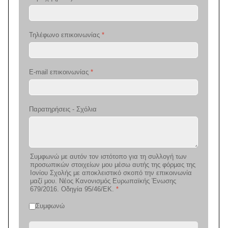
Τηλέφωνο επικοινωνίας
*
E-mail επικοινωνίας
*
Παρατηρήσεις - Σχόλια
Συμφωνώ με αυτόν τον ιστότοπο για τη συλλογή των
προσωπικών στοιχείων μου μέσω αυτής της φόρμας της
Ιονίου Σχολής με αποκλειστικό σκοπό την επικοινωνία
μαζί μου. Νέος Κανονισμός Ευρωπαϊκής Ένωσης
679/2016. Οδηγία 95/46/ΕΚ.
*
Συμφωνώ