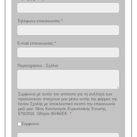
Τηλέφωνο επικοινωνίας
*
E-mail επικοινωνίας
*
Παρατηρήσεις - Σχόλια
Συμφωνώ με αυτόν τον ιστότοπο για τη συλλογή των
προσωπικών στοιχείων μου μέσω αυτής της φόρμας της
Ιονίου Σχολής με αποκλειστικό σκοπό την επικοινωνία
μαζί μου. Νέος Κανονισμός Ευρωπαϊκής Ένωσης
679/2016. Οδηγία 95/46/ΕΚ.
*
Συμφωνώ