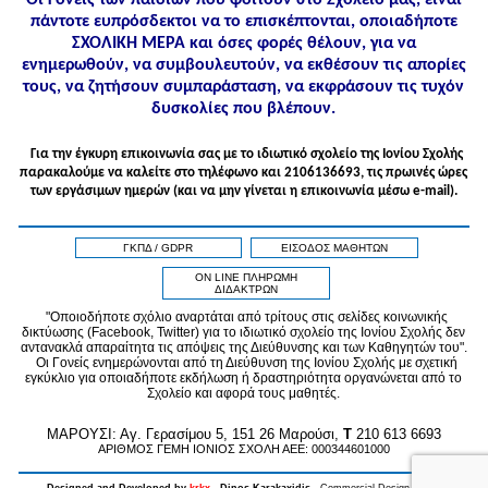
πάντοτε ευπρόσδεκτοι να το επισκέπτονται, οποιαδήποτε
ΣΧΟΛΙΚΗ ΜΕΡΑ και όσες φορές θέλουν, για να
ενημερωθούν, να συμβουλευτούν, να εκθέσουν τις απορίες
τους, να ζητήσουν συμπαράσταση, να εκφράσουν τις τυχόν
δυσκολίες που βλέπουν.
Για την έγκυρη επικοινωνία σας με το ιδιωτικό σχολείο της Ιονίου Σχολής
παρακαλούμε να καλείτε στo τηλέφωνo και 2106136693, τις πρωινές ώρες
των εργάσιμων ημερών (και να μην γίνεται η επικοινωνία μέσω e-mail).
ΓΚΠΔ / GDPR
ΕΙΣΟΔΟΣ ΜΑΘΗΤΩΝ
ON LINE ΠΛΗΡΩΜΗ
ΔΙΔΑΚΤΡΩΝ
"Οποιοδήποτε σχόλιο αναρτάται από τρίτους στις σελίδες κοινωνικής
δικτύωσης (Facebook, Twitter) για το ιδιωτικό σχολείο της Ιονίου Σχολής δεν
αντανακλά απαραίτητα τις απόψεις της Διεύθυνσης και των Καθηγητών του".
Οι Γονείς ενημερώνονται από τη Διεύθυνση της Ιονίου Σχολής με σχετική
εγκύκλιο για οποιαδήποτε εκδήλωση ή δραστηριότητα οργανώνεται από το
Σχολείο και αφορά τους μαθητές.
MAPOYΣΙ: Αγ. Γερασίμου 5, 151 26 Μαρούσι,
T
210 613 6693
ΑΡΙΘΜΟΣ ΓΕΜΗ ΙΟΝΙΟΣ ΣΧΟΛΗ ΑΕΕ: 000344601000
Designed and Developed by
krkx
- Dinos Karakaxidis -
Commercial Design & Copy