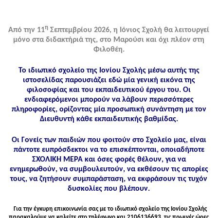
η
Από την 11
Σεπτεμβρίου 2026, η Ιόνιος Σχολή θα λειτουργεί
μόνο στα διδακτήριά της, στο Μαρούσι και όχι πλέον στη
Φιλοθέη.
Το ιδιωτικό σχολείο της Ιονίου Σχολής μέσω αυτής της
ιστοσελίδας παρουσιάζει εδώ μία γενική εικόνα της
φιλοσοφίας και του εκπαιδευτικού έργου του. Οι
ενδιαφερόμενοι μπορούν να λάβουν περισσότερες
πληροφορίες, ορίζοντας μία προσωπική συνάντηση με τον
Διευθυντή κάθε εκπαιδευτικής βαθμίδας.
Οι Γονείς των παιδιών που φοιτούν στο Σχολείο μας, είναι
πάντοτε ευπρόσδεκτοι να το επισκέπτονται, οποιαδήποτε
ΣΧΟΛΙΚΗ ΜΕΡΑ και όσες φορές θέλουν, για να
ενημερωθούν, να συμβουλευτούν, να εκθέσουν τις απορίες
τους, να ζητήσουν συμπαράσταση, να εκφράσουν τις τυχόν
δυσκολίες που βλέπουν.
Για την έγκυρη επικοινωνία σας με το ιδιωτικό σχολείο της Ιονίου Σχολής
παρακαλούμε να καλείτε στo τηλέφωνo και 2106136693, τις πρωινές ώρες