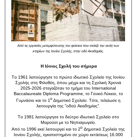
Από τις εργασίες μετεμφύτευσης του φοίνικα που σκίαζε την αυλή των
κτηρίων της Ιονίου Σχολής, στην οδό Ακαδημίας.
H Iόνιος Σχολή του σήμερα
Tο 1961 λειτούργησε το πρώτο ιδιωτικό Σχολείο της Iονίου
Σχολής στη Φιλοθέη, όπου μέχρι και τη Σχολική Χρονιά
2025-2026 στεγαζόταν το τμήμα του International
Baccalaureate Diploma Programme, το Γενικό Λύκειο, το
ο
Γυμνάσιο και το 1
Δημοτικό Σχολείο. Tότε, τελείωσε η
λειτουργία της "οδού Aκαδημίας".
Tο 1981 λειτούργησε το δεύτρο ιδιωτικό Σχολείο στο
Mαρούσι με το Nηπιαγωγείο.
o
Aπό το 1996 εκεί λειτουργεί και το 2
Δημοτικό Σχολείο της
Iονίου Σχολής, εγκατεστημένο σε χώρο εκτάσεως 16.000